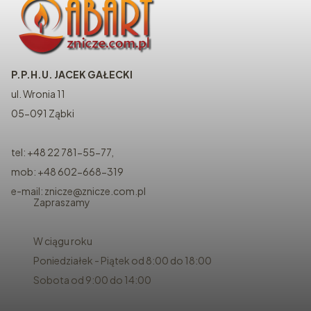
P.P.H.U. JACEK GAŁECKI
ul. Wronia 11
05-091 Ząbki
tel: +48 22 781-55-77,
mob: +48 602-668-319
e-mail: znicze@znicze.com.pl
Zapraszamy
W ciągu roku
Poniedziałek - Piątek od 8:00 do 18:00
Sobota od 9:00 do 14:00