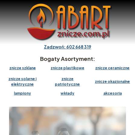
Zadzwoń: 602 668 319
Bogaty Asortyment:
znicze szklane
znicze plastikowe
znicze ceramiczne
znicze solarne i
znicze
znicze okazjonalne
elektryczne
patriotyczne
lampiony
wkłady
akcesoria